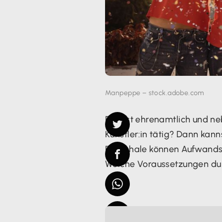
Manpeppe – stock.adobe.com
Du bist ehrenamtlich und nebe
Künstler:in tätig? Dann ka
Pauschale können Aufwandse
Welche Voraussetzungen du d