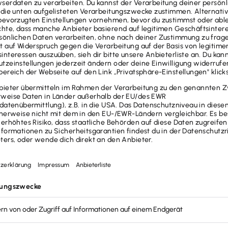
ur-Sportvereinen
ochschulen
ent zu fördern, belässt der Staat im Rahmen der Üb
bis zu 3.300 Euro pro Jahr steuer- und sozialabgabenf
gabenfreiheit sicherzustellen, müssen bei deiner ehr
dingungen gemäß § 3 Nr. 26 EstG
erfüllt sein:
eit
le profitiert nur ein bestimmter Personenkreis. Dazu
 Ausrichtung
wie Sporttrainer:innen, Chorleiter:innen 