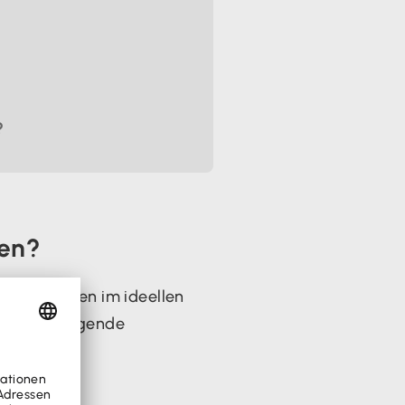
?
ten?
 Tätigkeiten im ideellen
elsweise folgende