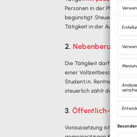
Personen in der Pflege alte
begünstigt. Steuerlich
nicht
Tätigkeit in der Ausbildung 
2.
Nebenberuflichkei
Die Tätigkeit darf nur nebenb
einer Vollzeitbeschäftigung
Student;in, Rentner;in oder
steuerlich zählt das als neb
3
. Öffentlich-rechtl
Voraussetzung ist auch, dass
gemeinnützigen Körperschaft