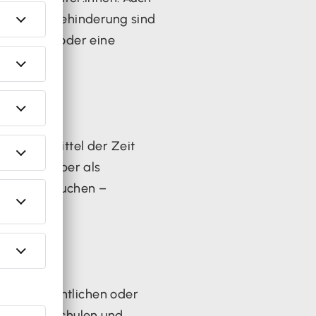
schen mit Behinderung sind
Sportfesten oder eine
als ein Drittel der Zeit
cheiden. Aber als
ale beanspruchen –
entlich-rechtlichen oder
hschulen, Schulen und