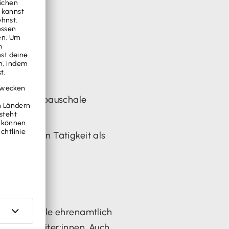
ungsleiterpauschale
rei.
enamtlichen Tätigkeit als
 gehören alle ehrenamtlich
oder Kursleiter:innen. Auch