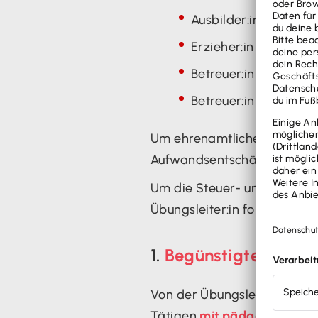
Ausbilder:in
Erzieher:in
Betreuer:in in Amate
Betreuer:in in Volksh
Um ehrenamtliches Engagem
Aufwandsentschädigungen
Um die Steuer- und Sozialab
Übungsleiter:in folgende
Be
1.
Begünstigte Tätigk
Von der Übungsleiterpauscha
Tätigen
mit pädagogischer