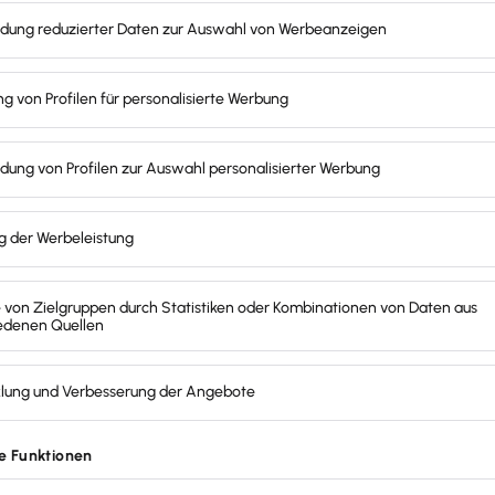
r oder kranker Menschen sowie in der Pflege von Men
 begünstigt
sind z. B. Gerätewart:in, Ersthelfer:in bei 
von Tieren.
t
eruflich ausgeführt werden, d. h. sie darf nur weniger 
 ausmachen und muss sich inhaltlich von dieser unters
 Arbeitssuchende:r kannst du die Übungsleiterpausch
enberuflich.
iche bzw. gemeinnützige Körperschaft
 du deine ehrenamtliche Tätigkeit im Dienst einer öff
 ausübst. Dazu gehören z. B. Universitäten, Fachhoc