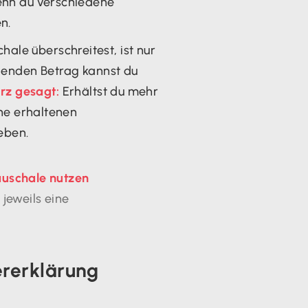
wenn du verschiedene
n.
ale überschreitest, ist nur
igenden Betrag kannst du
rz gesagt:
Erhältst du mehr
ine erhaltenen
eben.
auschale nutzen
jeweils eine
ererklärung