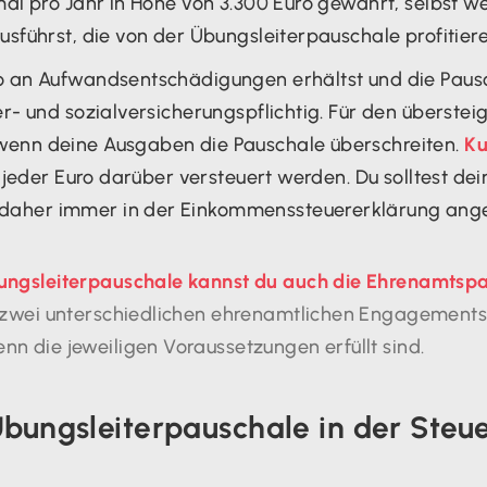
mal pro Jahr in Höhe von 3.300 Euro gewährt, selbst 
usführst, die von der Übungsleiterpauschale profitiere
 an Aufwandsentschädigungen erhältst und die Pausch
er- und sozialversicherungspflichtig. Für den überste
wenn deine Ausgaben die Pauschale überschreiten.
Ku
s jeder Euro darüber versteuert werden. Du solltest de
aher immer in der Einkommenssteuererklärung ang
bungsleiterpauschale kannst du auch die Ehrenamtsp
us zwei unterschiedlichen ehrenamtlichen Engagements 
nn die jeweiligen Voraussetzungen erfüllt sind.
bungsleiterpauschale in der Steu