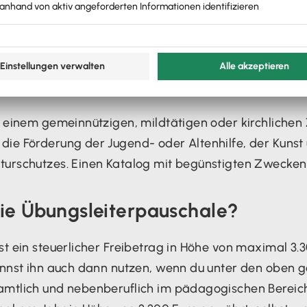
zig sind unter anderem Vereine, wie beispielsweise e
 mildtätige oder kirchliche Zwecke
t einem gemeinnützigen, mildtätigen oder kirchlichen 
ie Förderung der Jugend- oder Altenhilfe, der Kunst 
urschutzes. Einen Katalog mit begünstigten Zwecken f
die Übungsleiterpauschale?
t ein steuerlicher Freibetrag in Höhe von maximal 3.30
kannst ihn auch dann nutzen, wenn du unter den oben
amtlich und nebenberuflich im pädagogischen Bereich