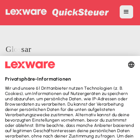
Glossar
A
B
C
D
E
F
G
H
I
J
K
M
Keine Elemente gefunden