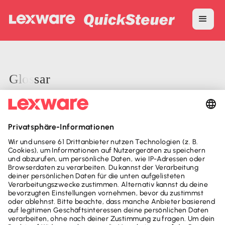
Glossar
A
B
C
D
E
F
G
H
I
J
K
M
Photovoltaikanlagen: Was sich ab 2023 alles
ändert