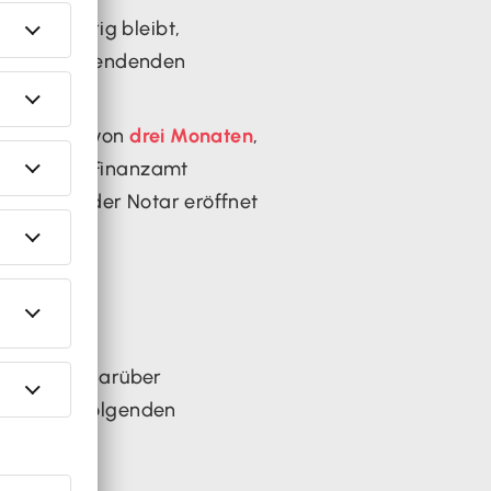
mögen übrig bleibt,
s den anzuwendenden
 Innerhalb von
drei Monaten
,
uständigen Finanzamt
gericht oder Notar eröffnet
rden
 Monaten
darüber
anzamt die folgenden