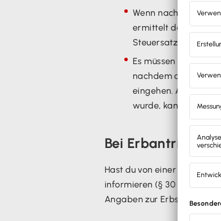
Wenn nach Abzug des 
ermittelt das Finan
Steuersatz für die Er
Es müssen Fristen zu
nachdem du vom Erbe 
eingehen. Ausnahme: 
wurde, kann die Anzei
Bei Erbantritt m
Hast du von einer Erbschaft
informieren (§ 30 ErbStG). D
Angaben zur Erbschaft mit, d