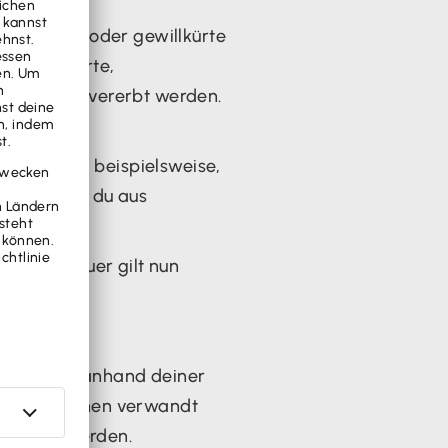
e Erbfolge oder gewillkürte
ideelle Werte,
m Nachlass vererbt werden.
in.
der nicht - beispielsweise,
n, solltest du aus
haftssteuer gilt nun
ine
haftsteuer anhand deiner
 Verstorbenen verwandt
gezogen werden.