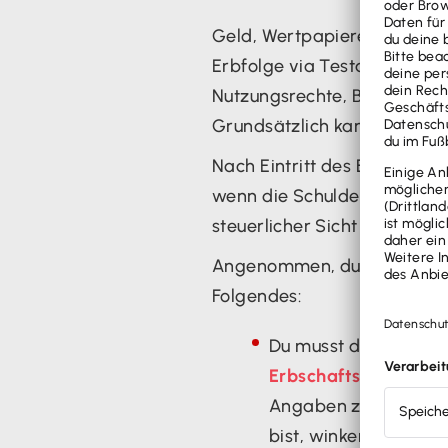
Geld, Wertpapiere und Immob
Erbfolge via Testament), ei
Nutzungsrechte, Beteiligung
Grundsätzlich kannst du als
Nach Eintritt des Erbfalls o
wenn die Schulden den Wert 
steuerlicher Sicht einige Di
Angenommen, du erbst eine 
Folgendes:
Du musst das Erbe b
Erbschaftsteuererkl
Angaben zum geerbte
bist, winken dir bes