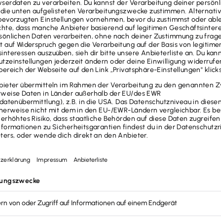
ilien sind häufig Bestandteil eines Erbes (gesetzlich
nes Vermächtnisses oder einer Schenkung. Aber auch 
en sowie andere Rechte und Pflichten können in eine
o in einem Testament auf verschiedene Art bedacht se
bliegt dir die Entscheidung, ob du das Erbe annimmst o
übersteigen. Entscheidest du dich, das Erbe anzutrete
nge im Blick haben.
hohe Summe an Geldvermögen. In Bezug auf die Erbsc
eim Finanzamt melden (Anzeige der Erbschaft) und e
ärung
einreichen. Das Finanzamt berechnet die Erbsc
n Vermögen. Je nachdem, wie du mit dem oder der
timmte Freibeträge, die vom Steuerwert des Erbes ab