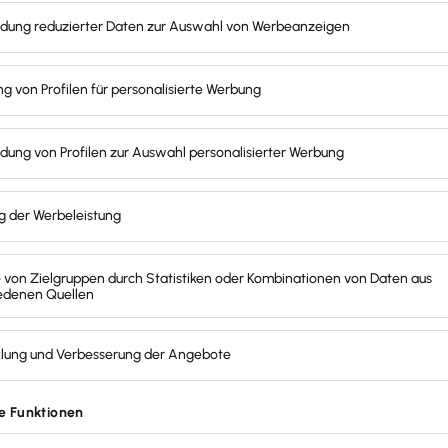
persönlichen Freibetrags noch zu versteuerndes Ver
zamt anhand der Höhe des verbleibenden Vermögen
bschaftsteuer.
r Anzeige des Erwerbs eingehalten werden. Bedeutet:
erfahren hast, muss die Anzeige schriftlich beim z
Wenn das Erbe bereits von einem deutschen Nachlass
ge entfallen.
uss das Finanzamt kontaktiert we
 erfahren, musst du das Finanzamt innerhalb von
drei
ie Anzeige sollte schriftlich erfolgen. Teile dem Fin
ann bist du auf der sicheren Seite: