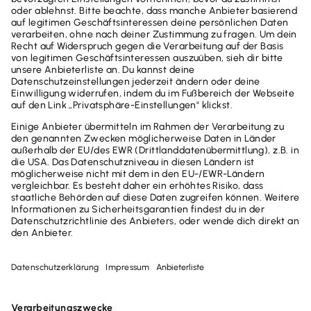
Photovoltaikanlagen: Was sich ab 2023 alles
ändert
Die Beliebtheit von Photovoltaikanlagen hat in den
letzten Jahren stark zugenommen. Steigende
Stromkosten, das Bewusstsein für nachhaltiges
Wirtschaften und der Wunsch, einen aktiven Beitrag zum
Klimaschutz zu leisten, sind einige der Gründe dafür.
Bisher hat der hohe bürokratische Aufwand viele von der
Anschaffung einer solchen Anlage abgehalten. Das ist
seit 2023 anders. Warum es sich jetzt mehr denn je lohnt,
über die Anschaffung einer PV-Anlage nachzudenken,